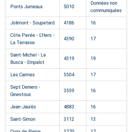
Données non
Ponts Jumeaux
5010
communiquées
Jolimont - Soupetard
4186
16
Côte Pavée - L'Hers -
4390
17
La Terrasse
Saint-Michel - Le
4319
19
Busca - Empalot
Les Carmes
5504
17
Sept Deniers -
3559
16
Ginestous
Jean-Jaurès
4883
16
Saint-Simon
3112
13
Croix de Pierre
3770
17