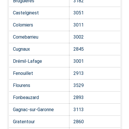
Bruguières
3182
Castelginest
3051
Colomiers
3011
Cornebarrieu
3002
Cugnaux
2845
Drémil-Lafage
3001
Fenouillet
2913
Flourens
3529
Fonbeauzard
2893
Gagnac-sur-Garonne
3113
Gratentour
2860