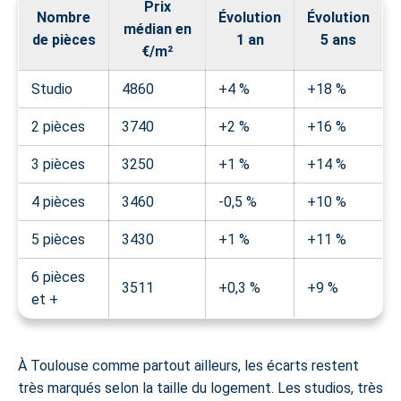
Prix
Nombre
Évolution
Évolution
médian en
de pièces
1 an
5 ans
€/m²
Studio
4860
+4 %
+18 %
2 pièces
3740
+2 %
+16 %
3 pièces
3250
+1 %
+14 %
4 pièces
3460
-0,5 %
+10 %
5 pièces
3430
+1 %
+11 %
6 pièces
3511
+0,3 %
+9 %
et +
À Toulouse comme partout ailleurs, les écarts restent
très marqués selon la taille du logement. Les studios, très