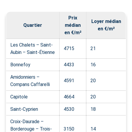
Prix
Loyer médian
Quartier
médian
en €/m²
en €/m²
Les Chalets – Saint-
4715
21
Aubin – Saint-Étienne
Bonnefoy
4433
16
Amidonniers –
4591
20
Compans Caffarelli
Capitole
4664
20
Saint-Cyprien
4530
18
Croix-Daurade –
Borderouge – Trois-
3150
14