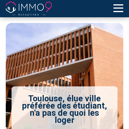
Actualités
Toulouse, élue ville
préférée des étudiant,
n'a pas de quoi les
loger