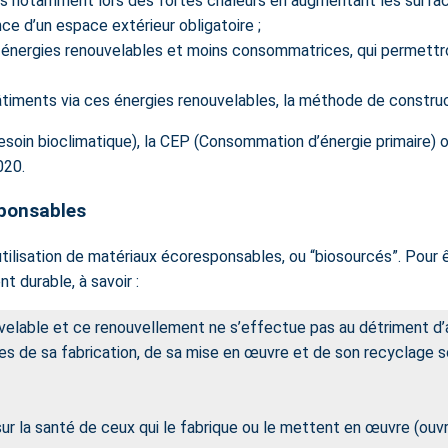
ts notamment lors des fortes chaleurs en augmentant les surfac
nce d’un espace extérieur obligatoire ;
s énergies renouvelables et moins consommatrices, qui permettr
iments via ces énergies renouvelables, la méthode de constructi
esoin bioclimatique), la CEP (Consommation d’énergie primaire)
020.
sponsables
utilisation de matériaux écoresponsables, ou “biosourcés”. Pour
 durable, à savoir :
velable et ce renouvellement ne s’effectue pas au détriment d’a
 de sa fabrication, de sa mise en œuvre et de son recyclage son
sur la santé de ceux qui le fabrique ou le mettent en œuvre (ouvr