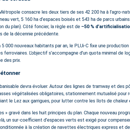
la Métropole consacre les deux tiers de ses 42 200 ha à l’agro-na
 anneau vert, 5 160 ha d’espaces boisés et 543 ha de parcs urbai
 du plan). Côté foncier, la règle est de
–50 % d’artificialisatio
s de la décennie précédente.
 5 000 nouveaux habitants par an, le PLUi-C fixe une production
es ferroviaires. L’objectif s’accompagne d’un quota minimal de l
e des prix.
 bétonner
banisable devra évoluer. Autour des lignes de tramway et des pôl
sses végétalisées obligatoires, stationnement mutualisé pour ré
ant le Lez aux garrigues, pour lutter contre les îlots de chaleur e
res » gravé dans les huit principes du plan. Chaque nouveau progr
-delà, un sur-coefficient d’espaces verts est exigé pour compen
conditionnée à la création de navettes électriques express et de