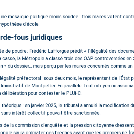
ui une mosaïque politique moins soudée : trois maires votent contr
 hypothèse d’école.
garde-fous juridiques
née de poudre : Frédéric Lafforgue prédit « l’illégalité des doc
er la casse, la Métropole a classé trois des OAP controversées e
n » du dossier… mais perçu par les maires concernés comme un a
égalité préfectoral : sous deux mois, le représentant de l’État pe
inistratif de Montpellier. En parallèle, tout citoyen ou associa
 délibération pour contester le PLUi-C.
 théorique : en janvier 2025, le tribunal a annulé la modification 
s sans intérêt collectif pouvait être sanctionnée.
rves de la commission d’enquête et la pression citoyenne dress
ropole saura colmater ces brèches avant que les premiers ne fra