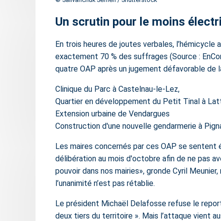
Un scrutin pour le moins électr
En trois heures de joutes verbales, l’hémicycle 
exactement 70 % des suffrages (Source :
EnC
quatre OAP après un jugement défavorable de l
Clinique du Parc à
Castelnau-le-Lez
,
Quartier en développement du Petit Tinal à
Lat
Extension urbaine de
Vendargues
Construction d'une nouvelle gendarmerie à Pign
Les maires concernés par ces OAP se sentent é
délibération au mois d'octobre afin de ne pas avo
pouvoir dans nos mairies
, gronde Cyril Meunier,
l’unanimité n’est pas rétablie.
Le président Michaël Delafosse refuse le report :
deux tiers du territoire
. Mais l’attaque vient a