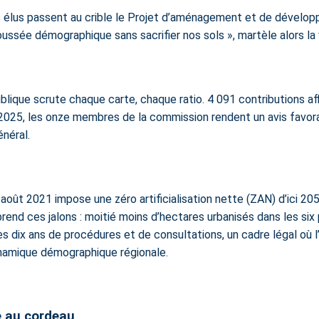
les élus passent au crible le Projet d’aménagement et de dével
ussée démographique sans sacrifier nos sols », martèle alors la
blique scrute chaque carte, chaque ratio. 4 091 contributions af
i 2025, les onze membres de la commission rendent un avis favora
néral.
22 août 2021 impose une
zéro artificialisation nette
(ZAN) d’ici 20
rend ces jalons : moitié moins d’hectares urbanisés dans les six 
rès dix ans de procédures et de consultations, un cadre légal où 
ynamique démographique régionale.
ré au cordeau