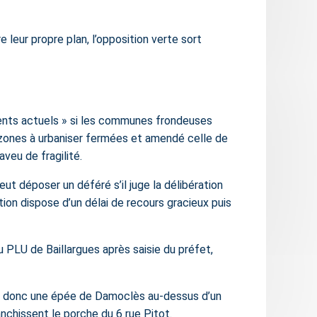
e leur propre plan, l’opposition verte sort
uments actuels » si les communes frondeuses
n zones à urbaniser fermées et amendé celle de
veu de fragilité.
ut déposer un déféré s’il juge la délibération
tion dispose d’un délai de recours gracieux puis
du PLU de Baillargues après saisie du préfet,
ent donc une épée de Damoclès au-dessus d’un
nchissent le porche du 6 rue Pitot.