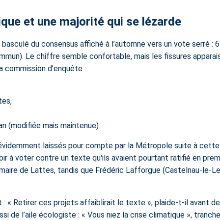
ique et une majorité qui se lézarde
a basculé du consensus affiché à l’automne vers un vote serré : 6
ommun
). Le chiffre semble confortable, mais les fissures apparai
a commission d’enquête :
tes
,
an (modifiée mais maintenue)
videmment laissés pour compte par la Métropole suite à cette 
ir à voter contre un texte qu'ils avaient pourtant ratifié en premi
 maire de Lattes, tandis que Frédéric Lafforgue (Castelnau-le-Lez)
 « Retirer ces projets affaiblirait le texte », plaide-t-il avant d
ussi de l’aile écologiste : « Vous niez la crise climatique », tran